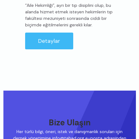
“Aile Hekimliği”, ayrı bir tıp disiplini olup, bu
alanda hizmet etmek isteyen hekimlerin tıp
fakültesi mezuniyeti sonrasında ciddi bir
biçimde eğitilmelerini gerekli kılar.
Detaylar
Bize Ulaşın
Her türlü bilgi, öneri, istek ve danışmanlık soruları için
dernek yönetimine info@tahad.org e-posta adresinden